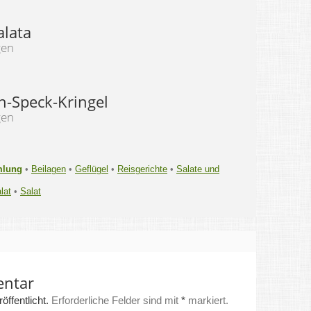
alata
gen
-Speck-Kringel
gen
mlung
•
Beilagen
•
Geflügel
•
Reisgerichte
•
Salate und
lat
•
Salat
entar
ffentlicht.
Erforderliche Felder sind mit
*
markiert.