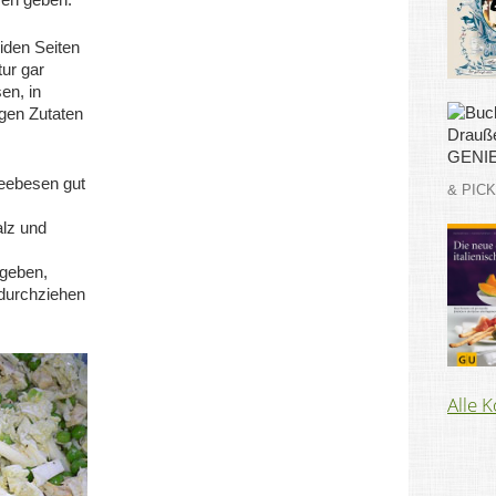
iden Seiten
ur gar
en, in
igen Zutaten
eebesen gut
& PIC
alz und
 geben,
 durchziehen
Alle 