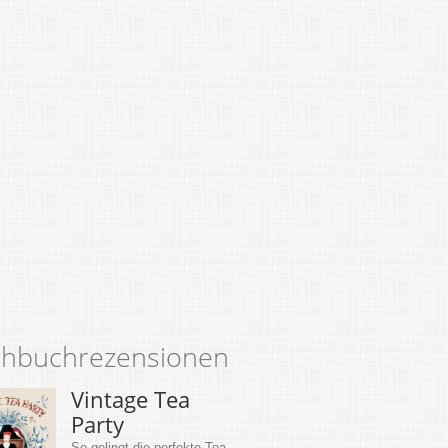
hbuchrezensionen
Vintage Tea
Party
So gelingt die perfekte Tea