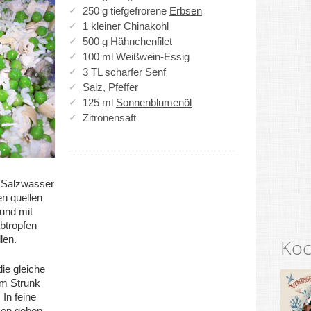
250 g tiefgefrorene
Erbsen
1 kleiner
Chinakohl
500 g Hähnchenfilet
100 ml Weißwein-Essig
3 TL scharfer Senf
Salz
,
Pfeffer
125 ml
Sonnenblumenöl
Zitronensaft
h Salzwasser
n quellen
 und mit
abtropfen
len.
Koc
ie gleiche
om Strunk
 In feine
sen geben.