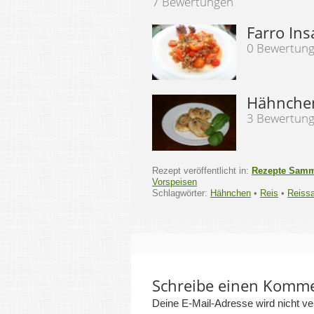
7 Bewertungen
Farro Ins
0 Bewertun
Hähnchen
3 Bewertun
Rezept veröffentlicht in:
Rezepte Sam
Vorspeisen
Schlagwörter:
Hähnchen
•
Reis
•
Reissa
Schreibe einen Komm
Deine E-Mail-Adresse wird nicht verö