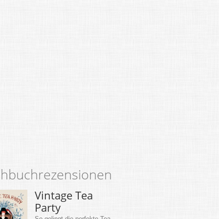
hbuchrezensionen
Vintage Tea
Party
So gelingt die perfekte Tea