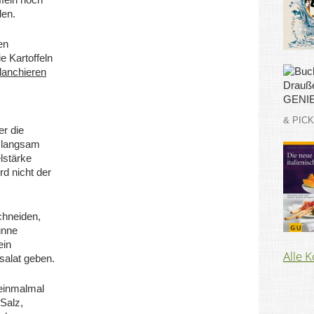
den.
en
e Kartoffeln
lanchieren
& PIC
r die
d langsam
lstärke
rd nicht der
chneiden,
ünne
ein
Alle 
lsalat geben.
einmalmal
 Salz,