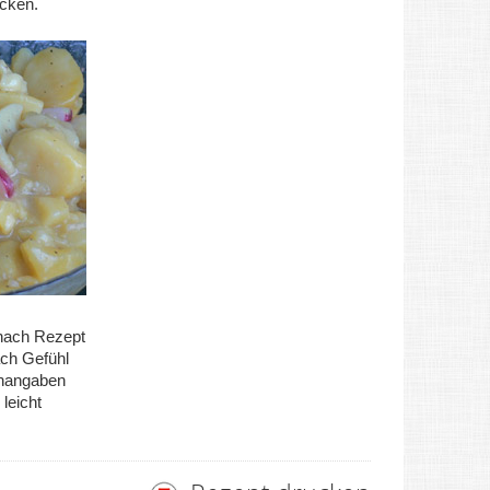
cken.
nach Rezept
ch Gefühl
nangaben
leicht