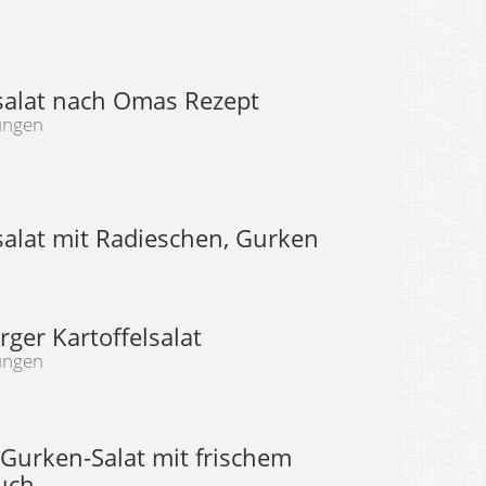
lsalat nach Omas Rezept
ungen
salat mit Radieschen, Gurken
ger Kartoffelsalat
ungen
-Gurken-Salat mit frischem
uch