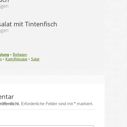
ngen
salat mit Tintenfisch
ngen
mlung
•
Beilagen
ln
•
Kartoffelsalat
•
Salat
entar
ffentlicht.
Erforderliche Felder sind mit
*
markiert.