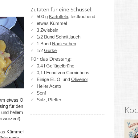
Zutaten für eine Schüssel:
500 g
Kartoffeln
, festkochend
etwas Kümmel
3 Zwiebeln
1/2 Bund
Schnittlauch
1 Bund
Radieschen
1/2
Gurke
Für das Dressing:
0,4 l Geflügelbrühe
0,1 l Fond von Cornichons
Einige EL Öl und
Olivenöl
Heller Aceto
Senf
Salz
,
Pfeffer
sam etwas Öl
sing für den
Koc
er und hellem
erwürzen!).
etwas Kümmel
ffeln noch