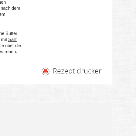
nen
e nach dem
dem
che Butter
 mit
Salz
ce über die
streuen.
Rezept drucken