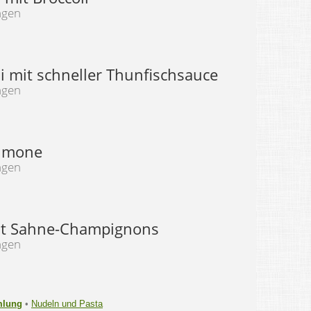
ngen
i mit schneller Thunfischsauce
ngen
limone
ngen
it Sahne-Champignons
ngen
mlung
•
Nudeln und Pasta