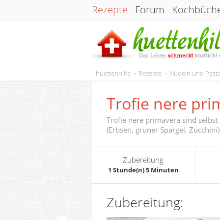
Rezepte
Forum
Kochbüch
huettenhilfe
Rezepte
Nudeln und Past
Trofie nere pr
Trofie nere primavera sind selb
(Erbsen, grüner Spargel, Zucchini)
Zubereitung
1 Stunde(n) 5 Minuten
Zubereitung: