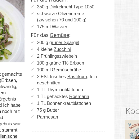
350 g Dinkelmehl Type 1050
schwarze Olivencreme
(zwischen 70 und 100 g)
175 ml Wasser
Für das
:
Gemüse
200 g
grüner Spargel
4 kleine
Zucchini
2 Frühlingszwiebeln
100 g grüne TK-
Erbsen
100 ml Gemüsebrühe
st gemachte
2 Eßl. frisches
Basilikum
, fein
(Erbsen,
geschnitten
ufwändig,
1 TL Thymianblättchen
iem
1 TL gehacktes
Rosmarin
Ergebnis
1 TL Bohnenkrautblättchen
! Ich habe
Koc
75 g Butter
n noch mit
Parmesan
nd
gebnis war
pt stammt
lienische