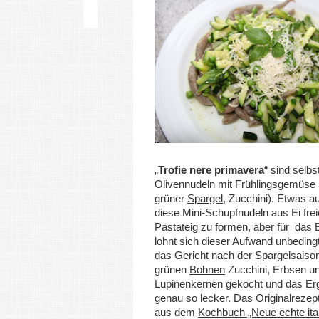
„
Trofie nere primavera
“ sind selb
Olivennudeln mit Frühlingsgemüse 
grüner
Spargel
, Zucchini). Etwas a
diese Mini-Schupfnudeln aus Ei fre
Pastateig zu formen, aber für das 
lohnt sich dieser Aufwand unbedingt
das Gericht nach der Spargelsaiso
grünen
Bohnen
Zucchini, Erbsen u
Lupinenkernen gekocht und das Er
genau so lecker. Das Originalreze
aus dem
Kochbuch „Neue echte ita