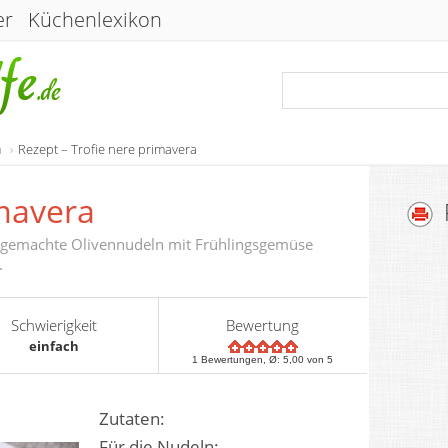
er
Küchenlexikon
a
Rezept – Trofie nere primavera
imavera
st gemachte Olivennudeln mit Frühlingsgemüse
.
Schwierigkeit
Bewertung
einfach
1
Bewertungen, Ø:
5,00
von 5
Zutaten:
Für die Nudeln: