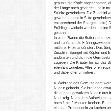
geputzt, die Köpfe abgeschnitten, d
der Länge nach geviertelt und in m
Stücke geschnitten. Die Zucchini 
gewaschen und in Stifte geschnitte
entsprechend der Spargelstücke) D
Frühlingszwiebeln werden in feine 
geschnitten.
In einer Pfanne die Butter schmelz
und zunächst die Frühlingszwiebeln
mittlerer Hitze
andünsten
. Das übr
Zucchini, Spargel mit Köpfen und 
andünsten und dann die Gemüseb
zugeben. Die
Kräuter
bis auf das B
ebenfalls zugeben. Alles offen etwa
und dabei öfter umrühren.
4. Während das Gemüse gart, werd
Nudeln gekocht. Sie brauchen etwa
die dünnen gewalzten Nudeln aus f
Nudelteig. Nach dem Aufsteigen sol
noch 1 bis 2 Minuten kochen. Es em
ein paar Probenudeln zu kochen um