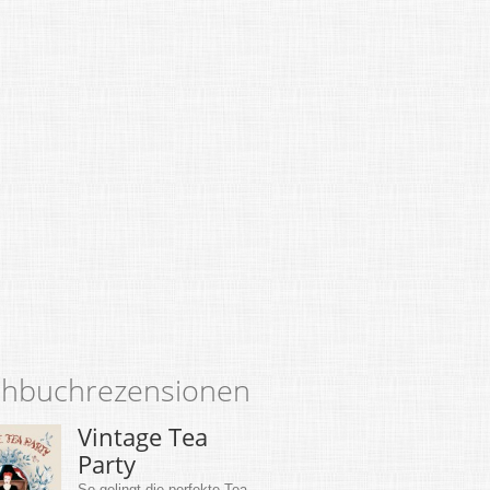
hbuchrezensionen
Vintage Tea
Party
So gelingt die perfekte Tea