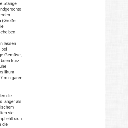
ie Stange
undgerechte
werden
n (Größe
ie
Scheiben
en lassen
 bei
ige Gemüse,
Erbsen kurz
rühe
asilikum
 7 min garen
en die
s länger als
rischem
lten sie
pfiehlt sich
 die