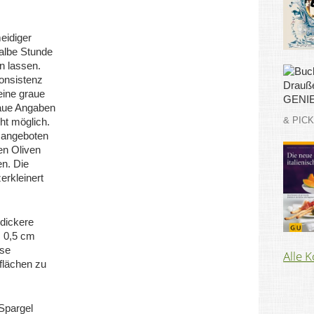
eidiger
halbe Stunde
en lassen.
onsistenz
eine graue
aue Angaben
& PIC
ht möglich.
 angeboten
en Oliven
en. Die
erkleinert
dickere
. 0,5 cm
ese
Alle 
flächen zu
Spargel