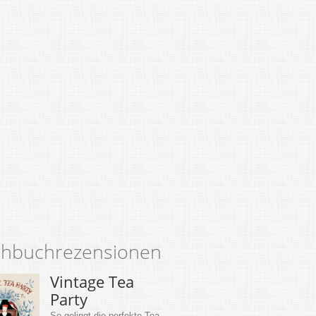
hbuchrezensionen
Vintage Tea
Party
So gelingt die perfekte Tea