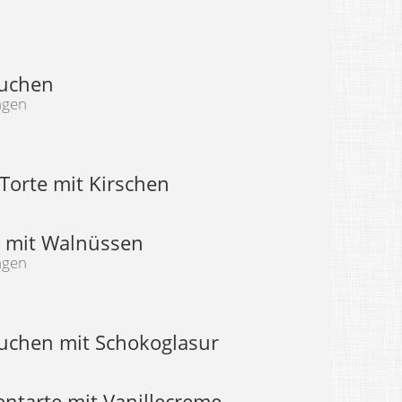
uchen
ngen
Torte mit Kirschen
 mit Walnüssen
ngen
chen mit Schokoglasur
entarte mit Vanillecreme