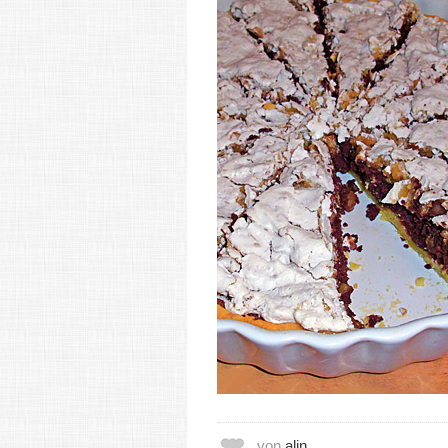
von
alin