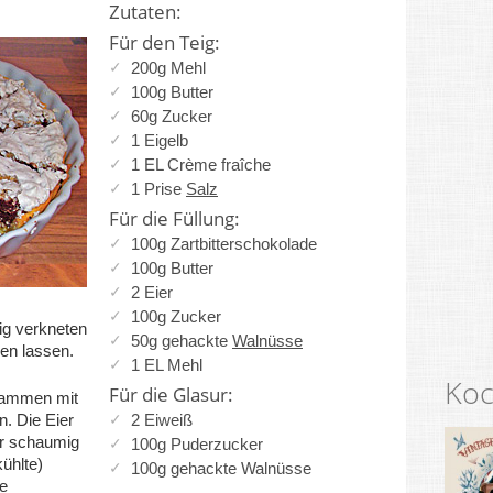
Zutaten:
Für den Teig:
200g Mehl
100g Butter
60g Zucker
1 Eigelb
1 EL Crème fraîche
1 Prise
Salz
Für die Füllung:
100g Zartbitterschokolade
100g Butter
2 Eier
100g Zucker
ig verkneten
50g gehackte
Walnüsse
en lassen.
1 EL Mehl
Koc
Für die Glasur:
usammen mit
. Die Eier
2 Eiweiß
er schaumig
100g Puderzucker
kühlte)
100g gehackte Walnüsse
e