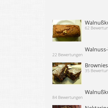
Walnußk
62 Bewertu
Walnuss-
22 Bewertungen
Brownies
35 Bewertu
Walnußku
84 Bewertungen
Nektarin