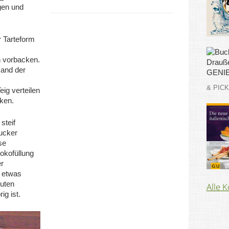
gen und
r Tarteform
n vorbacken.
Rand der
& PIC
ig verteilen
ken.
steif
ucker
se
okofüllung
er
d etwas
nuten
Alle 
ig ist.