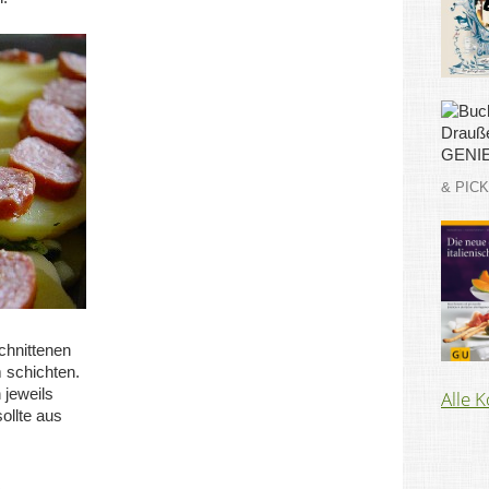
& PIC
chnittenen
m schichten.
 jeweils
Alle 
ollte aus