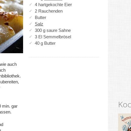
4 hartgekochte Eier
2 Rauchenden
Butter
Salz
300 g saure Sahne
3 El Semmelbrösel
40 g Butter
 wie auch
uch
bibliothek.
zubereiten,
r
Koc
0 min. gar
lassen.
nd
.