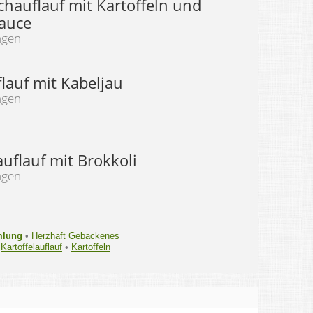
chauflauf mit Kartoffeln und
auce
ngen
lauf mit Kabeljau
ngen
auflauf mit Brokkoli
ngen
mlung
•
Herzhaft Gebackenes
•
Kartoffelauflauf
•
Kartoffeln