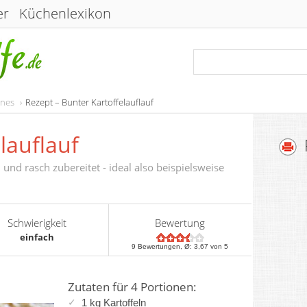
er
Küchenlexikon
enes
Rezept – Bunter Kartoffelauflauf
lauflauf
h und rasch zubereitet - ideal also beispielsweise
Schwierigkeit
Bewertung
einfach
9
Bewertungen, Ø:
3,67
von 5
Zutaten für 4 Portionen:
1 kg
Kartoffeln