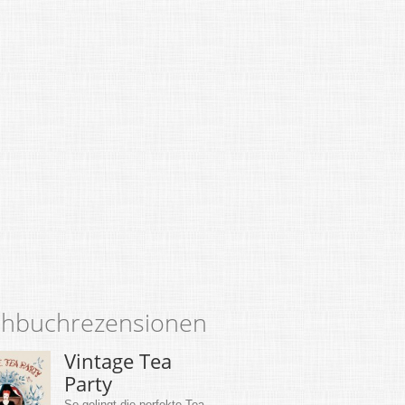
hbuchrezensionen
Vintage Tea
Party
So gelingt die perfekte Tea