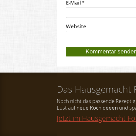
E-Mail
*
Website
Das Hausgemacht 
Noch nicht das passende Rezept 
Lust auf
neue Kochideeen
und spa
Jetzt im Hausgemacht F