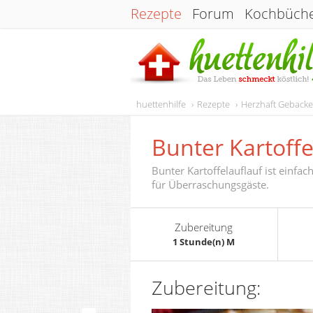
Rezepte
Forum
Kochbüch
huettenhilfe
Rezepte
Herzhaft Geback
Bunter Kartoffe
Bunter Kartoffelauflauf ist einfac
für Überraschungsgäste.
Zubereitung
1 Stunde(n) M
Zubereitung: