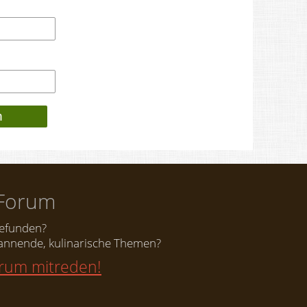
Forum
gefunden?
nnende, kulinarische Themen?
orum mitreden!