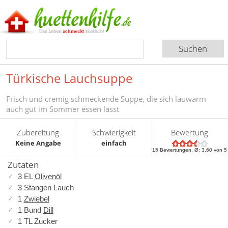
Türkische Lauchsuppe
Frisch und cremig schmeckende Suppe, die sich lauwarm
auch gut im Sommer essen lässt
Zubereitung
Schwierigkeit
Bewertung
Keine Angabe
einfach
15
Bewertungen, Ø:
3,60
von 5
Zutaten
3 EL
Olivenöl
3 Stangen Lauch
1
Zwiebel
1 Bund
Dill
1 TL Zucker