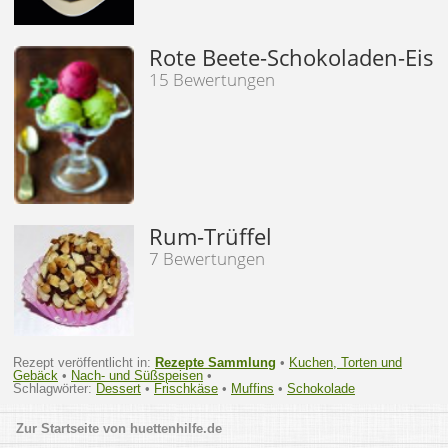
Rote Beete-Schokoladen-Eis
15 Bewertungen
Rum-Trüffel
7 Bewertungen
Rezept veröffentlicht in:
Rezepte Sammlung
•
Kuchen, Torten und
Gebäck
•
Nach- und Süßspeisen
•
Schlagwörter:
Dessert
•
Frischkäse
•
Muffins
•
Schokolade
huettenhilfe.de