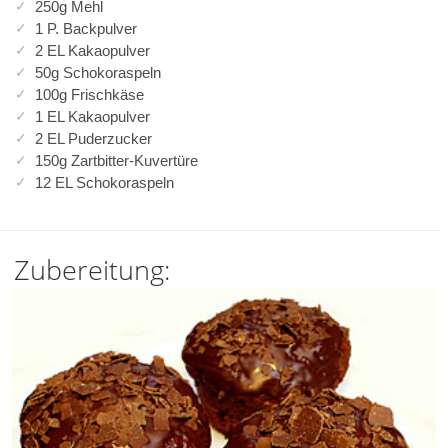
250g Mehl
1 P. Backpulver
2 EL Kakaopulver
50g Schokoraspeln
100g Frischkäse
1 EL Kakaopulver
2 EL Puderzucker
150g Zartbitter-Kuvertüre
12 EL Schokoraspeln
Zubereitung: