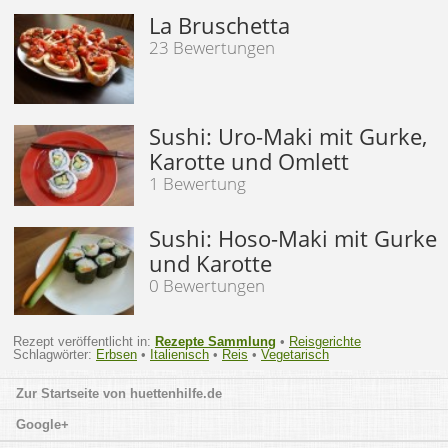
La Bruschetta
23 Bewertungen
Sushi: Uro-Maki mit Gurke,
Karotte und Omlett
1 Bewertung
Sushi: Hoso-Maki mit Gurke
und Karotte
0 Bewertungen
Rezept veröffentlicht in:
Rezepte Sammlung
•
Reisgerichte
Schlagwörter:
Erbsen
•
Italienisch
•
Reis
•
Vegetarisch
huettenhilfe.de
Google+