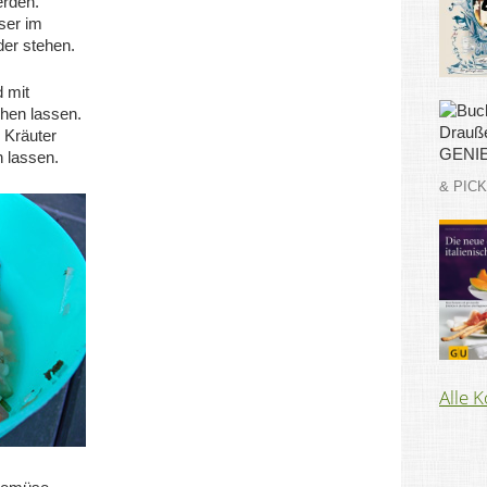
erden.
ser im
der stehen.
 mit
hen lassen.
 Kräuter
 lassen.
& PIC
Alle 