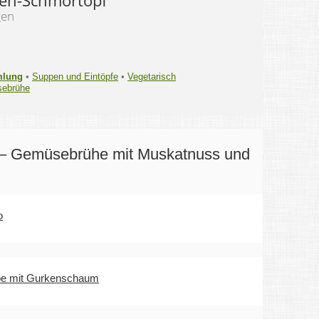
gen
mlung
•
Suppen und Eintöpfe
•
Vegetarisch
ebrühe
– Gemüsebrühe mit Muskatnuss und
o
ppe mit Gurkenschaum