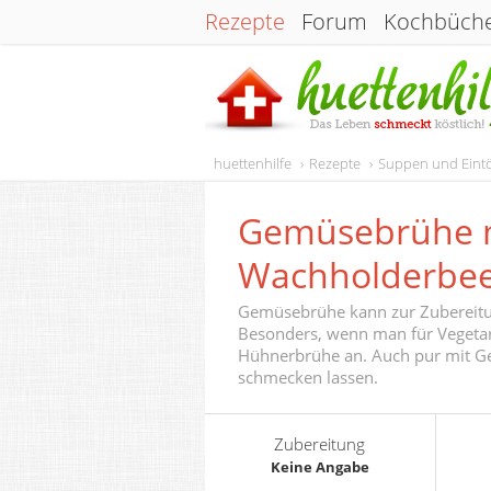
Rezepte
Forum
Kochbüch
huettenhilfe
Rezepte
Suppen und Eint
Gemüsebrühe m
Wachholderbe
Gemüsebrühe kann zur Zubereitu
Besonders, wenn man für Vegetarie
Hühnerbrühe an. Auch pur mit Ge
schmecken lassen.
Zubereitung
Keine Angabe