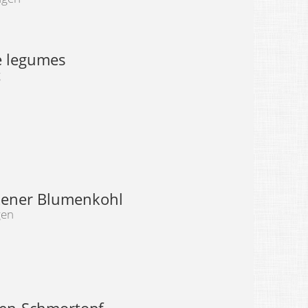
e legumes
g
ener Blumenkohl
gen
en-Schmortopf