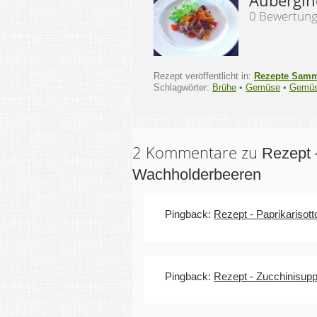
0 Bewertun
Rezept veröffentlicht in:
Rezepte Sam
Schlagwörter:
Brühe
•
Gemüse
•
Gemüs
2 Kommentare zu
Rezept 
Wachholderbeeren
Pingback:
Rezept - Paprikarisott
Pingback:
Rezept - Zucchinisu