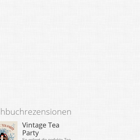
hbuchrezensionen
Vintage Tea
Party
So gelingt die perfekte Tea