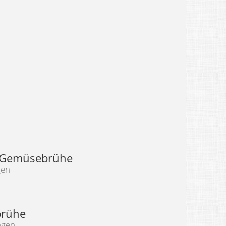
 Gemüsebrühe
gen
rühe
ngen