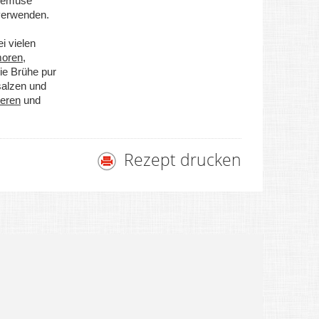
Gemüse
 verwenden.
 vielen
oren
,
ie Brühe pur
salzen und
ieren
und
Rezept drucken