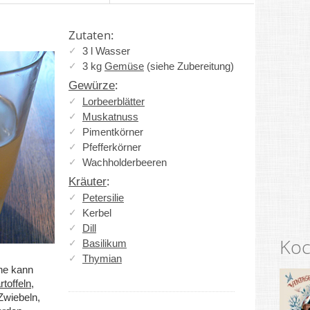
Zutaten:
3 l Wasser
3 kg
Gemüse
(siehe Zubereitung)
:
Gewürze
Lorbeerblätter
Muskatnuss
Pimentkörner
Pfefferkörner
Wachholderbeeren
:
Kräuter
Petersilie
Kerbel
Dill
Koc
Basilikum
Thymian
he kann
rtoffeln
,
 Zwiebeln,