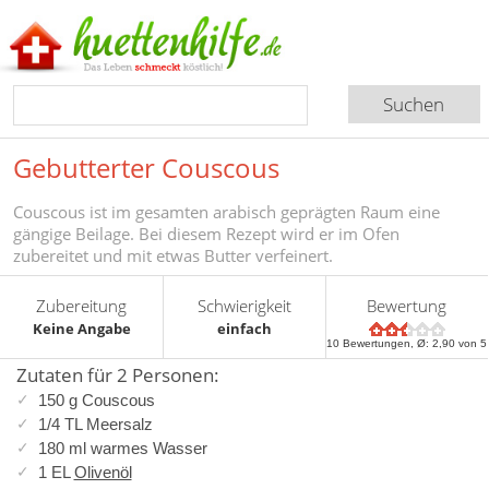
Gebutterter Couscous
Couscous ist im gesamten arabisch geprägten Raum eine
gängige Beilage. Bei diesem Rezept wird er im Ofen
zubereitet und mit etwas Butter verfeinert.
Zubereitung
Schwierigkeit
Bewertung
Keine Angabe
einfach
10
Bewertungen, Ø:
2,90
von 5
Zutaten für 2 Personen:
150 g Couscous
1/4 TL Meersalz
180 ml warmes Wasser
1 EL
Olivenöl