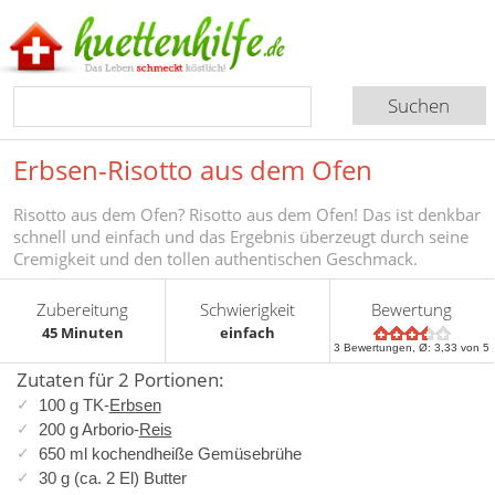
Erbsen-Risotto aus dem Ofen
Risotto aus dem Ofen? Risotto aus dem Ofen! Das ist denkbar
schnell und einfach und das Ergebnis überzeugt durch seine
Cremigkeit und den tollen authentischen Geschmack.
Zubereitung
Schwierigkeit
Bewertung
45 Minuten
einfach
3
Bewertungen, Ø:
3,33
von 5
Zutaten für 2 Portionen:
100 g TK-
Erbsen
200 g Arborio-
Reis
650 ml kochendheiße Gemüsebrühe
30 g (ca. 2 El) Butter